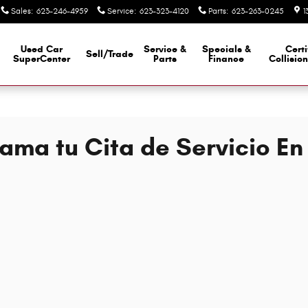
Sales
:
623-246-4959
Service
:
623-323-4120
Parts
:
623-263-0245
1
Used Car
Service &
Specials &
Certi
Sell/Trade
SuperCenter
Parts
Finance
Collisio
ama tu Cita de Servicio En