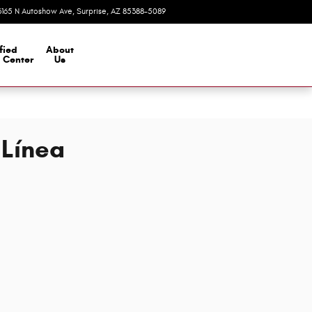
3165 N Autoshow Ave
Surprise
,
AZ
85388-5089
Today: 8:00 am - 7:00 pm
fied
About
n Center
Us
 Línea